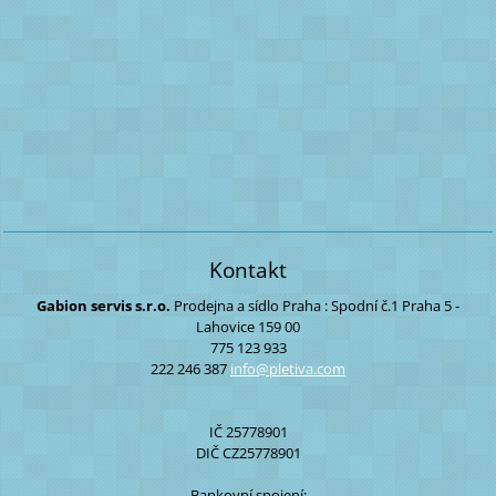
Kontakt
Gabion servis s.r.o.
Prodejna a sídlo Praha :
Spodní č.1
Praha 5 -
Lahovice
159 00
775 123 933
222 246 387
info@ple
tiva.com
IČ 25778901
DIČ CZ25778901
Bankovní spojení: