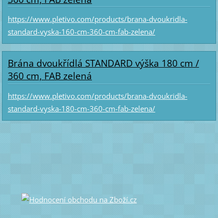
https://www.pletivo.com/products/brana-dvoukridla-
standard-vyska-160-cm-360-cm-fab-zelena/
Brána dvoukřídlá STANDARD výška 180 cm /
360 cm, FAB zelená
https://www.pletivo.com/products/brana-dvoukridla-
standard-vyska-180-cm-360-cm-fab-zelena/