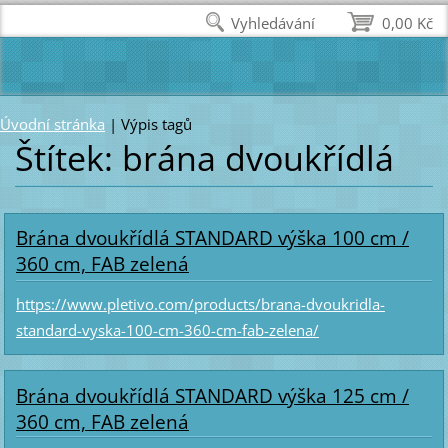
Vyhledávání
0,00 Kč
Úvodní stránka
|
Výpis tagů
Štítek: brána dvoukřídlá
Brána dvoukřídlá STANDARD výška 100 cm /
360 cm, FAB zelená
https://www.pletivo.com/products/brana-dvoukridla-
standard-vyska-100-cm-360-cm-fab-zelena/
Brána dvoukřídlá STANDARD výška 125 cm /
360 cm, FAB zelená