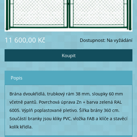
11 600,00 Kč
Dostupnost:
Na vyžádání
Popis
Brána dvoukřídlá, trubkový rám 38 mm, sloupky 60 mm
včetně pantů. Povrchová úprava Zn + barva zelená RAL
6005. Výplň poplastované pletivo. Šířka brány 360 cm.
Součástí branky jsou kliky PVC, vložka FAB a klíče a stavěcí
kolík křídla.