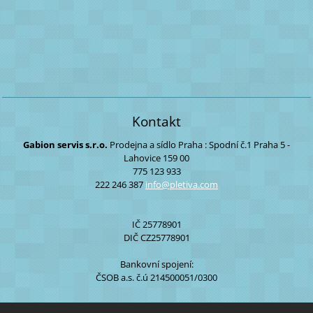
Kontakt
Gabion servis s.r.o.
Prodejna a sídlo Praha :
Spodní č.1
Praha 5 -
Lahovice
159 00
775 123 933
222 246 387
info@ple
tiva.com
IČ 25778901
DIČ CZ25778901
Bankovní spojení:
ČSOB a.s. č.ú 214500051/0300