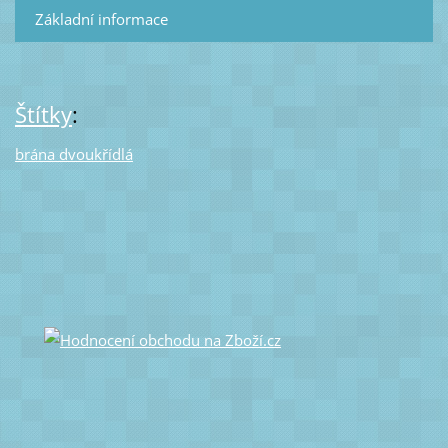
Základní informace
Štítky
:
brána dvoukřídlá