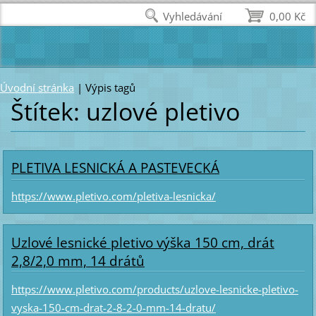
Vyhledávání
0,00 Kč
Úvodní stránka
|
Výpis tagů
Štítek: uzlové pletivo
PLETIVA LESNICKÁ A PASTEVECKÁ
https://www.pletivo.com/pletiva-lesnicka/
Uzlové lesnické pletivo výška 150 cm, drát
2,8/2,0 mm, 14 drátů
https://www.pletivo.com/products/uzlove-lesnicke-pletivo-
vyska-150-cm-drat-2-8-2-0-mm-14-dratu/