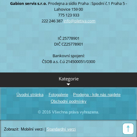
Gabion servis s.r.o.
Prodejna a sídlo Praha :
Spodní č.1
Praha 5 -
Lahovice
159 00
775 123 933
222 246 387
info@ple
tiva.com
IČ 25778901
DIČ CZ25778901
Bankovní spojení:
ČSOB a.s. č.ú 214500051/0300
Kategorie
Úvodní stránka
Fotogalerie
Prodejna - kde nás najdete
Obchodní podmínky
© 2016 Všechna práva vyhrazena.
Zobrazit:
Mobilní verzi
|
Standardní verzi