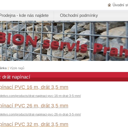
Úvodní s
Prodejna - kde nás najdete
Obchodní podmínky
ránka
|
Výpis tagů
: drát napínací
pínací PVC 16 m, drát 3,5 mm
pletivo.com/products/drat-napinaci-pvc-16-m-drat-3-5-mm/
pínací PVC 26 m, drát 3,5 mm
pletivo.com/products/drat-napinaci-pvc-26-m-drat-3-5-mm/
pínací PVC 32 m, drát 3,5 mm