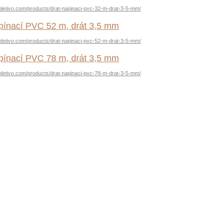
pletivo.com/products/drat-napinaci-pvc-32-m-drat-3-5-mm/
pínací PVC 52 m, drát 3,5 mm
pletivo.com/products/drat-napinaci-pvc-52-m-drat-3-5-mm/
pínací PVC 78 m, drát 3,5 mm
pletivo.com/products/drat-napinaci-pvc-78-m-drat-3-5-mm/