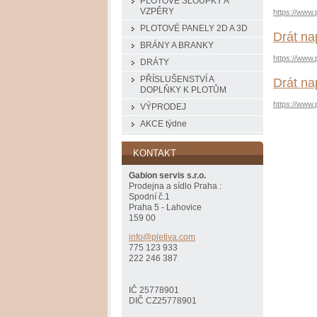
PLOTOVÉ SLOUPKY A
VZPĚRY
https://www.
PLOTOVÉ PANELY 2D A 3D
Drát na
BRÁNY A BRANKY
https://www.
DRÁTY
PŘÍSLUŠENSTVÍ A
Drát na
DOPLŇKY K PLOTŮM
https://www.
VÝPRODEJ
AKCE týdne
KONTAKT
Gabion servis s.r.o.
Prodejna a sídlo Praha :
Spodní č.1
Praha 5 - Lahovice
159 00
info@ple
tiva.com
775 123 933
222 246 387
IČ 25778901
DIČ CZ25778901