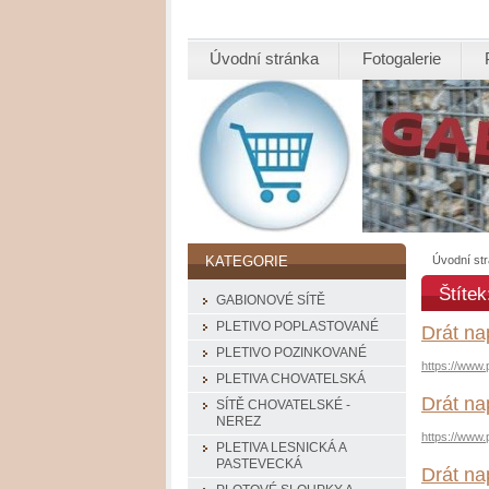
Úvodní stránka
Fotogalerie
Úvodní st
KATEGORIE
Štítek
GABIONOVÉ SÍTĚ
PLETIVO POPLASTOVANÉ
Drát na
PLETIVO POZINKOVANÉ
https://www.
PLETIVA CHOVATELSKÁ
Drát na
SÍTĚ CHOVATELSKÉ -
NEREZ
https://www.
PLETIVA LESNICKÁ A
PASTEVECKÁ
Drát na