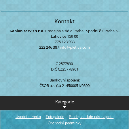
Kontakt
Gabion servis s.r.o.
Prodejna a sídlo Praha :
Spodní č.1
Praha 5 -
Lahovice
159 00
775 123 933
222 246 387
info@ple
tiva.com
IČ 25778901
DIČ CZ25778901
Bankovní spojení:
ČSOB a.s. č.ú 214500051/0300
Kategorie
Úvodní stránka
Fotogalerie
Prodejna - kde nás najdete
Obchodní podmínky