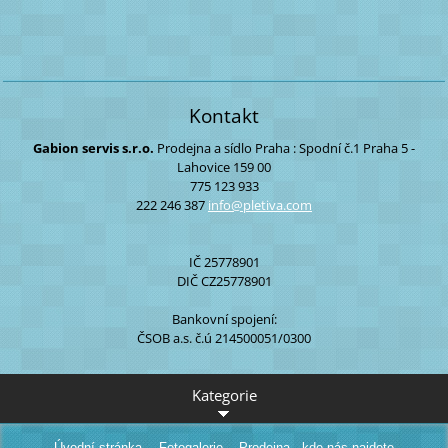
Kontakt
Gabion servis s.r.o.
Prodejna a sídlo Praha :
Spodní č.1
Praha 5 -
Lahovice
159 00
775 123 933
222 246 387
info@ple
tiva.com
IČ 25778901
DIČ CZ25778901
Bankovní spojení:
ČSOB a.s. č.ú 214500051/0300
Kategorie
Úvodní stránka
Fotogalerie
Prodejna - kde nás najdete