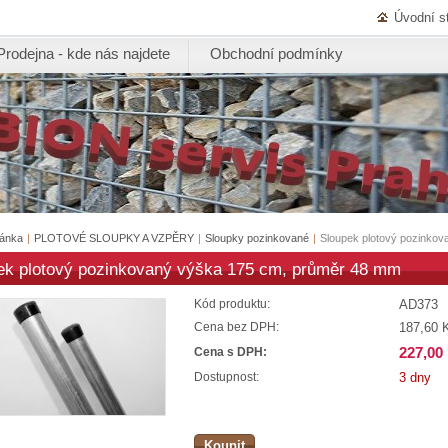
Úvodní s
Prodejna - kde nás najdete
Obchodní podmínky
ránka
|
PLOTOVÉ SLOUPKY A VZPĚRY
|
Sloupky pozinkované
|
Sloupek plotový pozinko
ek plotový pozinkovaný výška 175 cm, průměr 48 mm
AD373
Kód produktu:
187,60 
Cena bez DPH:
227,00
Cena s DPH:
3 dny
Dostupnost:
Koupit