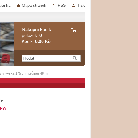
tránka
Mapa stránek
RSS
Tisk
Nákupní košík
položek:
0
Košík:
0,00 Kč
vaný výška 175 cm, průměr 48 mm
Kč
 Kč