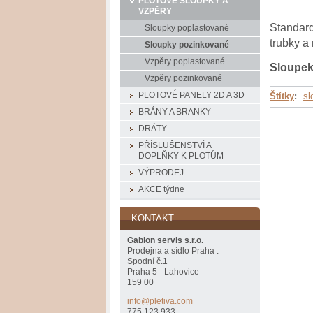
PLOTOVÉ SLOUPKY A
VZPĚRY
Standard
Sloupky poplastované
trubky a
Sloupky pozinkované
Vzpěry poplastované
Sloupek
Vzpěry pozinkované
Štítky
:
sl
PLOTOVÉ PANELY 2D A 3D
BRÁNY A BRANKY
DRÁTY
PŘÍSLUŠENSTVÍ A
DOPLŇKY K PLOTŮM
VÝPRODEJ
AKCE týdne
KONTAKT
Gabion servis s.r.o.
Prodejna a sídlo Praha :
Spodní č.1
Praha 5 - Lahovice
159 00
info@ple
tiva.com
775 123 933