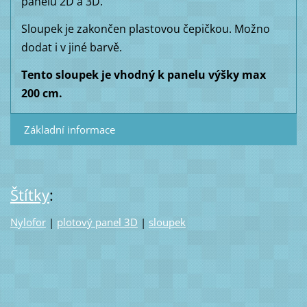
panelů 2D a 3D.
Sloupek je zakončen plastovou čepičkou. Možno
dodat i v jiné barvě.
Tento sloupek je vhodný k panelu výšky max
200 cm.
Základní informace
Štítky
:
Nylofor
|
plotový panel 3D
|
sloupek