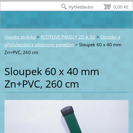
Vyhledávání
0,00 Kč
Úvodní stránka
>
PLOTOVÉ PANELY 2D A 3D
>
Sloupky a
příslušenství k plotovým panelům
>
Sloupek 60 x 40 mm
Zn+PVC, 260 cm
Sloupek 60 x 40 mm
Zn+PVC, 260 cm