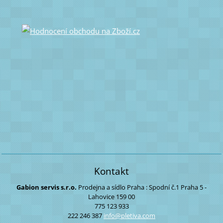
Kontakt
Gabion servis s.r.o.
Prodejna a sídlo Praha :
Spodní č.1
Praha 5 -
Lahovice
159 00
775 123 933
222 246 387
info@ple
tiva.com