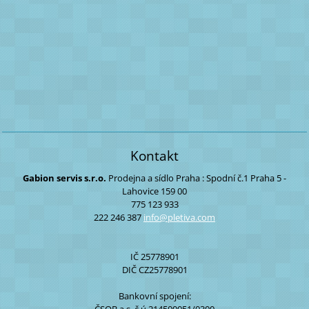
Kontakt
Gabion servis s.r.o.
Prodejna a sídlo Praha :
Spodní č.1
Praha 5 -
Lahovice
159 00
775 123 933
222 246 387
info@ple
tiva.com
IČ 25778901
DIČ CZ25778901
Bankovní spojení: