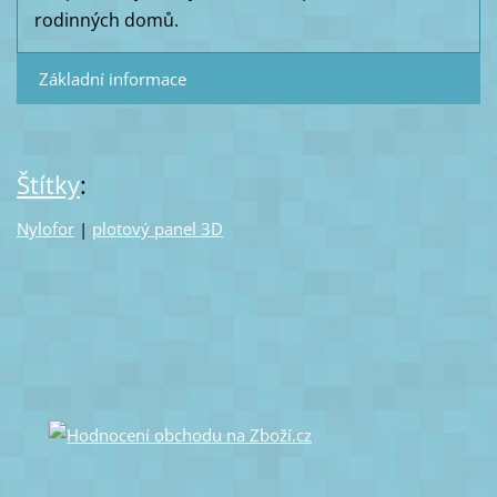
rodinných domů.
Základní informace
Štítky
:
Nylofor
|
plotový panel 3D