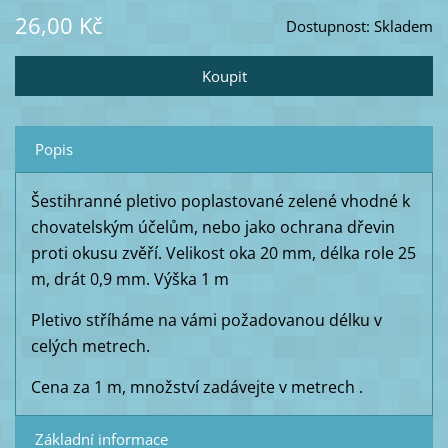
26,00 Kč
Dostupnost:
Skladem
Popis
Šestihranné pletivo poplastované zelené vhodné k
chovatelským účelům, nebo jako ochrana dřevin
proti okusu zvěří. Velikost oka 20 mm, délka role 25
m, drát 0,9 mm. Výška 1 m
Pletivo stříháme na vámi požadovanou délku v
celých metrech.
Cena za 1 m, množství zadávejte v metrech .
Základní informace