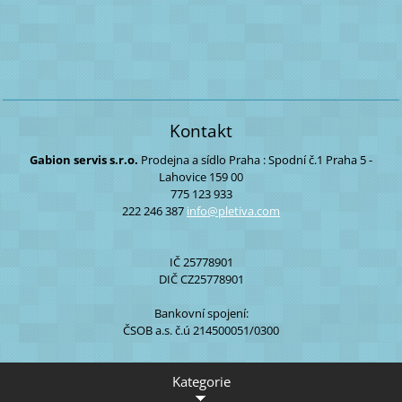
Kontakt
Gabion servis s.r.o.
Prodejna a sídlo Praha :
Spodní č.1
Praha 5 -
Lahovice
159 00
775 123 933
222 246 387
info@ple
tiva.com
IČ 25778901
DIČ CZ25778901
Bankovní spojení:
ČSOB a.s. č.ú 214500051/0300
Kategorie