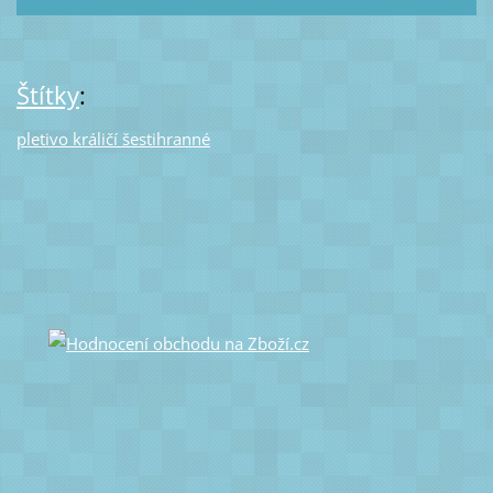
Štítky
:
pletivo králičí šestihranné