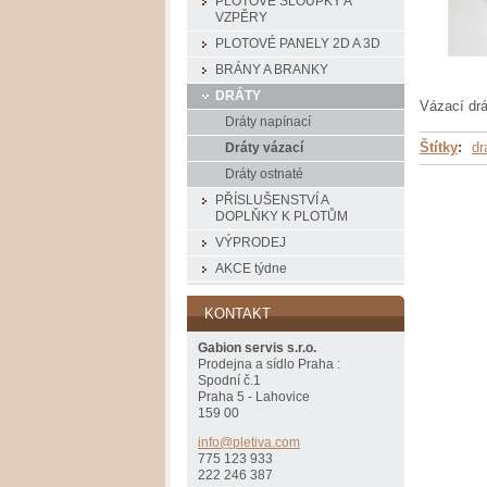
PLOTOVÉ SLOUPKY A
VZPĚRY
PLOTOVÉ PANELY 2D A 3D
BRÁNY A BRANKY
DRÁTY
Vázací drá
Dráty napínací
Štítky
:
dr
Dráty vázací
Dráty ostnaté
PŘÍSLUŠENSTVÍ A
DOPLŇKY K PLOTŮM
VÝPRODEJ
AKCE týdne
KONTAKT
Gabion servis s.r.o.
Prodejna a sídlo Praha :
Spodní č.1
Praha 5 - Lahovice
159 00
info@ple
tiva.com
775 123 933
222 246 387