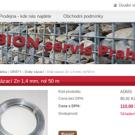
Úvodní s
Prodejna - kde nás najdete
Obchodní podmínky
ránka
|
DRÁTY
|
Dráty vázací
|
Drát vázací Zn 1,4 mm, rol 50 m
vázací Zn 1,4 mm, rol 50 m
AD655
Kód produktu:
90,91 K
Cena bez DPH:
110,00
Cena s DPH:
Sklade
Dostupnost:
Koupit