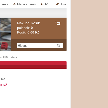
tránka
Mapa stránek
RSS
Tisk
Nákupní košík
položek:
0
Košík:
0,00 Kč
, FAB, zelená
2 Kč
00 Kč