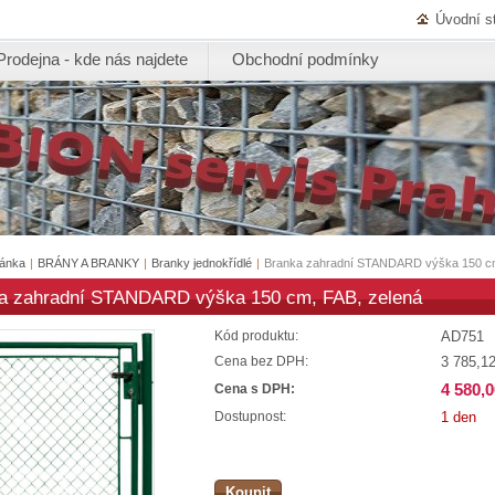
Úvodní s
Prodejna - kde nás najdete
Obchodní podmínky
ránka
|
BRÁNY A BRANKY
|
Branky jednokřídlé
|
Branka zahradní STANDARD výška 150 cm
a zahradní STANDARD výška 150 cm, FAB, zelená
AD751
Kód produktu:
3 785,1
Cena bez DPH:
4 580,
Cena s DPH:
1 den
Dostupnost:
Koupit