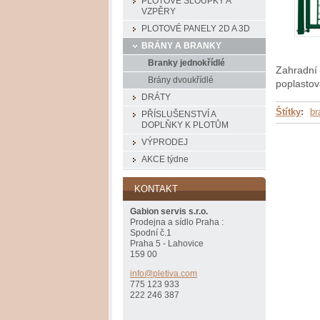
PLOTOVÉ SLOUPKY A
VZPĚRY
PLOTOVÉ PANELY 2D A 3D
BRÁNY A BRANKY
Branky jednokřídlé
Zahradní 
Brány dvoukřídlé
poplastov
DRÁTY
Štítky
:
br
PŘÍSLUŠENSTVÍ A
DOPLŇKY K PLOTŮM
VÝPRODEJ
AKCE týdne
KONTAKT
Gabion servis s.r.o.
Prodejna a sídlo Praha :
Spodní č.1
Praha 5 - Lahovice
159 00
info@ple
tiva.com
775 123 933
222 246 387