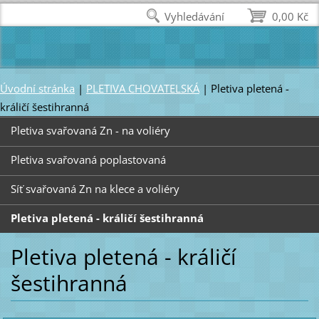
Vyhledávání
0,00 Kč
Úvodní stránka
|
PLETIVA CHOVATELSKÁ
|
Pletiva pletená -
králičí šestihranná
Pletiva svařovaná Zn - na voliéry
Pletiva svařovaná poplastovaná
Síť svařovaná Zn na klece a voliéry
Pletiva pletená - králičí šestihranná
Pletiva pletená - králičí
šestihranná