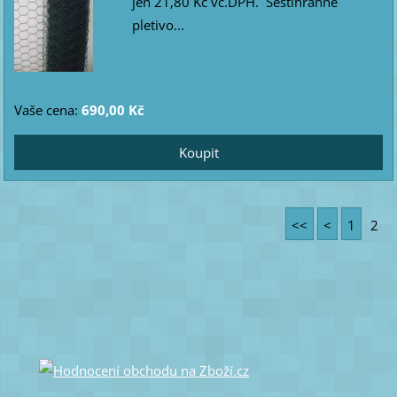
jen 21,80 Kč vč.DPH. Šestihranné
pletivo...
Vaše cena:
690,00 Kč
<<
<
1
2