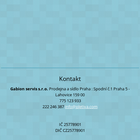
Kontakt
Gabion servis s.r.o.
Prodejna a sídlo Praha :
Spodní č.1
Praha 5 -
Lahovice
159 00
775 123 933
222 246 387
info@ple
tiva.com
IČ 25778901
DIČ CZ25778901